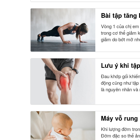
Bài tập tăng
Vòng 1 của chị em 
trong cơ thể giảm k
giảm do bớt mỡ như
Lưu ý khi tậ
Đau khớp gối khiến
động cũng như tập 
là nguyên nhân và 
Máy vỗ rung
Khi lượng đờm trong
Đờm đặc so thể ảnh