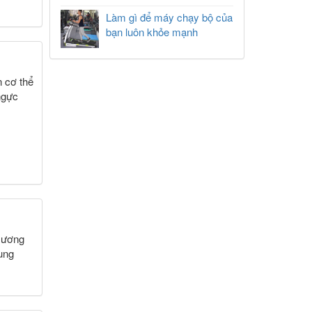
Làm gì để máy chạy bộ của
bạn luôn khỏe mạnh
n cơ thể
ngực
 xương
ung