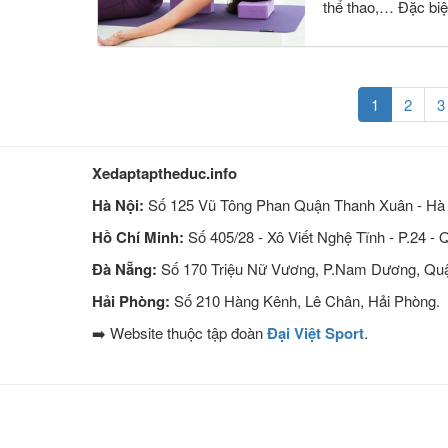
thể thao,… Đặc biệ
(current)
1
2
3
Xedaptaptheduc.info
Hà Nội:
Số 125 Vũ Tông Phan Quận Thanh Xuân - Hà 
Hồ Chí Minh:
Số 405/28 - Xô Viết Nghệ Tĩnh - P.24 - 
Đà Nẵng:
Số 170 Triệu Nữ Vương, P.Nam Dương, Quậ
Hải Phòng:
Số 210 Hàng Kênh, Lê Chân, Hải Phòng.
➡️ Website thuộc tập đoàn
Đại Việt Sport
.