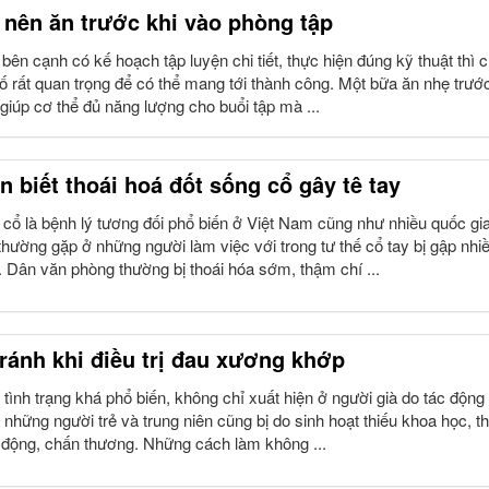
nên ăn trước khi vào phòng tập
bên cạnh có kế hoạch tập luyện chi tiết, thực hiện đúng kỹ thuật thì 
ố rất quan trọng để có thể mang tới thành công. Một bữa ăn nhẹ trước
i giúp cơ thể đủ năng lượng cho buổi tập mà ...
n biết thoái hoá đốt sống cổ gây tê tay
 cổ là bệnh lý tương đối phổ biến ở Việt Nam cũng như nhiều quốc gi
 thường gặp ở những người làm việc với trong tư thế cổ tay bị gập nhi
 Dân văn phòng thường bị thoái hóa sớm, thậm chí ...
tránh khi điều trị đau xương khớp
tình trạng khá phổ biến, không chỉ xuất hiện ở người già do tác động
 những người trẻ và trung niên cũng bị do sinh hoạt thiếu khoa học, th
 động, chấn thương. Những cách làm không ...