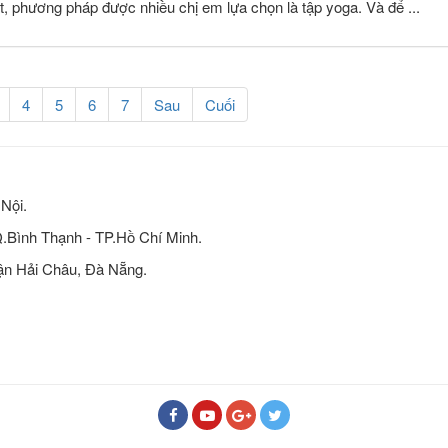
t, phương pháp được nhiều chị em lựa chọn là tập yoga. Và để ...
4
5
6
7
Sau
Cuối
Nội.
Q.Bình Thạnh - TP.Hồ Chí Minh.
n Hải Châu, Đà Nẵng.