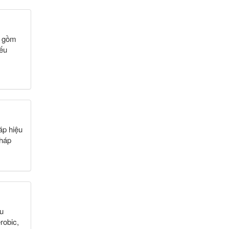
o gồm
Nếu
áp hiệu
pháp
ều
robic,