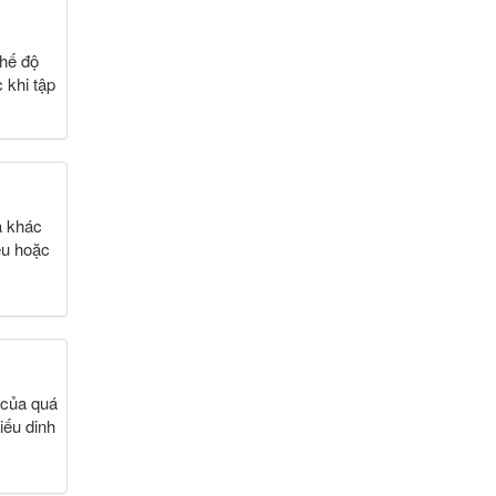
chế độ
 khi tập
a khác
ều hoặc
 của quá
iếu dinh