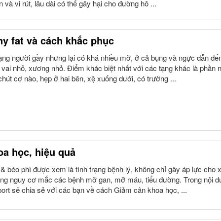
 và vi rút, lâu dài có thể gây hại cho đường hô ...
ny fat và cách khắc phục
 trạng người gầy nhưng lại có khá nhiều mỡ, ở cả bụng và ngực dẫn đế
 vai nhỏ, xương nhỏ. Điểm khác biệt nhất với các tạng khác là phần 
hút cơ nào, hẹp ở hai bên, xệ xuống dưới, có trường ...
a học, hiệu quả
 & béo phì được xem là tình trạng bệnh lý, không chỉ gây áp lực cho
ăng nguy cơ mắc các bệnh mỡ gan, mỡ máu, tiểu đường. Trong nội d
port sẽ chia sẻ với các bạn về cách Giảm cân khoa học, ...