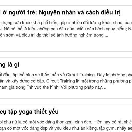
 ở người trẻ: Nguyên nhân và cách điều trị
nh trạng sức khỏe khá phổ biến, gặp ở nhiều đối tượng khác nhau, ba
ổi. Nó có thể là triệu chứng ban đầu của nhiều căn bệnh nguy hiểm; 
n sớm và điều trị kịp thời sẽ ảnh hưởng nghiêm trọng ...
ng là gì
t đầu tập thể hình sẽ thắc mắc về Circuit Training. Đây là phương ph
ân và xây dựng cơ bắp. Circuit Training là một trong những phương 
am gia trong lĩnh vực thể hình. Với phương pháp này, ...
ụ tập yoga thiết yếu
phụ nữ là có một vóc dáng thon gọn, xinh đẹp. Hiện nay có rất nhi
ạn có một vóc dáng đẹp và yêu kiều như ăn kiêng, tập gym, nhảy ae