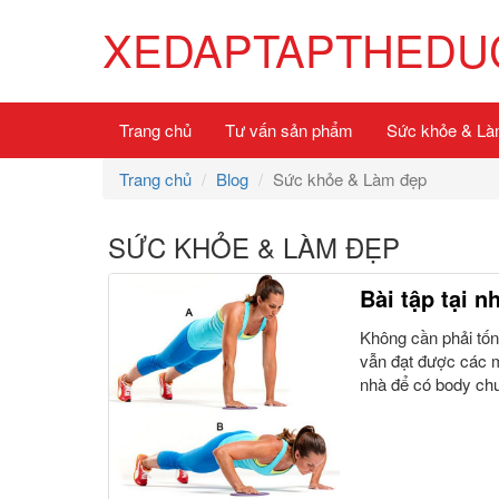
XEDAPTAPTHEDUC
Trang chủ
Tư vấn sản phẩm
Sức khỏe & Là
Trang chủ
Blog
Sức khỏe & Làm đẹp
SỨC KHỎE & LÀM ĐẸP
Bài tập tại 
Không cần phải tốn
vẫn đạt được các mụ
nhà để có body chu