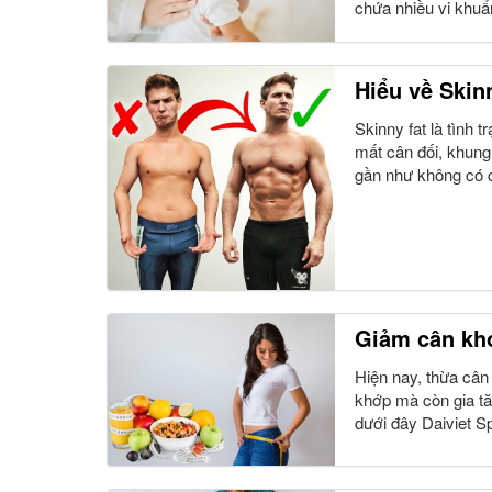
chứa nhiều vi khuẩn
Hiểu về Skin
Skinny fat là tình
mất cân đối, khung
gần như không có c
Giảm cân kho
Hiện nay, thừa cân
khớp mà còn gia t
dưới đây Daiviet S