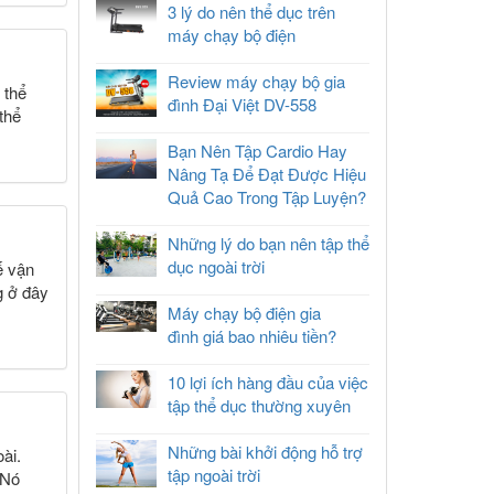
3 lý do nên thể dục trên
máy chạy bộ điện
Review máy chạy bộ gia
 thể
đình Đại Việt DV-558
thể
Bạn Nên Tập Cardio Hay
Nâng Tạ Để Đạt Được Hiệu
Quả Cao Trong Tập Luyện?
Những lý do bạn nên tập thể
dục ngoài trời
ế vận
g ở đây
Máy chạy bộ điện gia
đình giá bao nhiêu tiền?
10 lợi ích hàng đầu của việc
tập thể dục thường xuyên
Những bài khởi động hỗ trợ
ài.
tập ngoài trời
 Nó