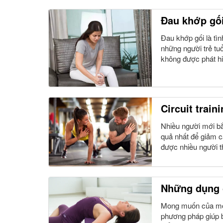
Đau khớp gối
Đau khớp gối là tì
những người trẻ tu
không được phát hiệ
Circuit traini
Nhiều người mới bắ
quả nhất để giảm c
được nhiều người th
Những dụng c
Mong muốn của mọi 
phương pháp giúp b