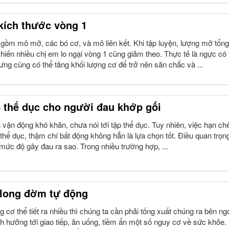
 kích thước vòng 1
gồm mô mỡ, các bó cơ, và mô liên kết. Khi tập luyện, lượng mỡ tổng
hiến nhiều chị em lo ngại vòng 1 cũng giảm theo. Thực tế là ngực có 
ng cũng có thể tăng khối lượng cơ để trở nên săn chắc và ...
p thể dục cho người đau khớp gối
 vận động khó khăn, chưa nói tới tập thể dục. Tuy nhiên, việc hạn ch
thể dục, thậm chí bất động không hẳn là lựa chọn tốt. Điều quan trọn
mức độ gây đau ra sao. Trong nhiều trường hợp, ...
 long đờm tự động
 cơ thể tiết ra nhiều thì chúng ta cần phải tống xuất chúng ra bên ngo
 hưởng tới giao tiếp, ăn uống, tiềm ẩn một số nguy cơ về sức khỏe.