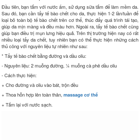
Đầu tiên, bạn tắm với nước ấm, sử dụng sữa tắm để làm mềm da.
Sau đó, bạn cần tẩy tế bào chết cho da, thực hiện 1-2 lần/tuần để
loại bỏ toàn bộ tế bào chết trên cơ thể, thúc đẩy quá trình tái tạo,
giúp da mịn màng và đều màu hơn. Ngoài ra, tẩy tế bào chết cũng
giúp bạn điều trị mụn lưng hiệu quả. Trên thị trường hiện nay có rất
nhiều loại tẩy da chết, tuy nhiên bạn có thể thực hiện những cách
thủ công với nguyên liệu tự nhiên như sau:
* Tẩy tế bào chết bằng đường và dầu oliu:
- Nguyên liệu: 2 muỗng đường, ¼ muỗng cà phê dầu oliu
- Cách thực hiện:
+ Cho đường và oliu vào bát, trộn đều
+ Thoa hỗn hợp lên toàn thân,
massage cơ thể
+ Tắm lại với nước sạch.