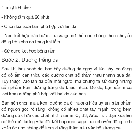
*Lưu ý khi tắm:
- Không tắm quá 20 phút
- Chọn loại sữa tắm phù hợp với làn da
- Nên kết hợp các bước massage cơ thể nhẹ nhàng theo chuyển
động tròn cho da trong khi tắm.
- Sử dụng kết hợp bông tắm.
Bước 2: Dưỡng trắng da
Sau khi làm sạch da, bạn hãy dưỡng da ngay vì lúc này, da đang
có độ ẩm cần thiết, các dưỡng chất sẽ thẩm thấu nhanh qua da.
Tùy thuộc vào làn da của mỗi người mà chúng ta sử dụng những
sản phẩm kem dưỡng trắng da khác nhau. Do đó, bạn cần mua
loại kem dưỡng phù hợp với loại da của bạn.
Bạn nên chọn mua kem dưỡng da ở thương hiệu uy tín, sản phẩm
có nguồn gốc rõ ràng, không có nhiều chất tẩy mạnh, trong kem
dưỡng có chứa các chất như vitamin C, B3, Arbutin… Bạn xoa lên
cơ thể một lượng vừa đủ, kết hợp massage theo chuyển động hình
xoắn ốc nhẹ nhàng để kem dưỡng thấm sâu vào bên trong da.