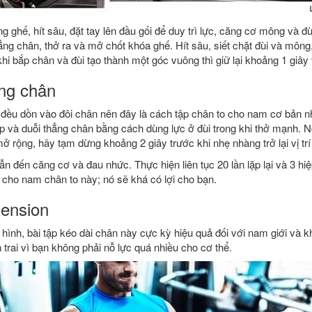
g ghế, hít sâu, đặt tay lên đầu gối để duy trì lực, căng cơ mông và 
hẳng chân, thở ra và mở chốt khóa ghế. Hít sâu, siết chặt đùi và môn
i bắp chân và đùi tạo thành một góc vuông thì giữ lại khoảng 1 giây v
ăng chân
g đều dồn vào đôi chân nên đây là cách tập chân to cho nam cơ bản n
ập và duỗi thẳng chân bằng cách dùng lực ở đùi trong khi thở mạnh. N
 rộng, hãy tạm dừng khoảng 2 giây trước khi nhẹ nhàng trở lại vị tr
n đến căng cơ và đau nhức. Thực hiện liên tục 20 lần lặp lại và 3 h
 cho nam chân to này; nó sẽ khá có lợi cho bạn.
tension
hình, bài tập kéo dài chân này cực kỳ hiệu quả đối với nam giới và 
 trai vì bạn không phải nỗ lực quá nhiều cho cơ thể.