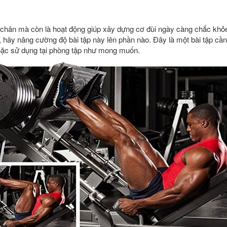
p chân mà còn là hoạt động giúp xây dựng cơ đùi ngày càng chắc kh
 hãy nâng cường độ bài tập này lên phần nào. Đây là một bài tập cầ
oặc sử dụng tại phòng tập như mong muốn.