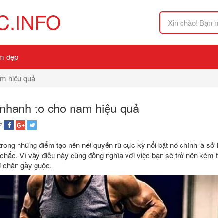
.INFO
m đẹp
am hiệu quả
nhanh to cho nam hiệu quả
7
 trong những điểm tạo nên nét quyến rũ cực kỳ nổi bật nó chính là 
chắc. Vì vậy điều này cũng đồng nghĩa với việc bạn sẽ trở nên kém t
i chân gầy guộc.