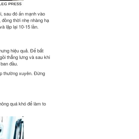
đùi, sau đó ấn mạnh vào
g, đồng thời nhẹ nhàng hạ
à lặp lại 10-15 lần.
hưng hiệu quả. Để bắt
gồi thẳng lưng và sau khi
í ban đầu.
iệp thường xuyên. Đừng
không quá khó để làm to