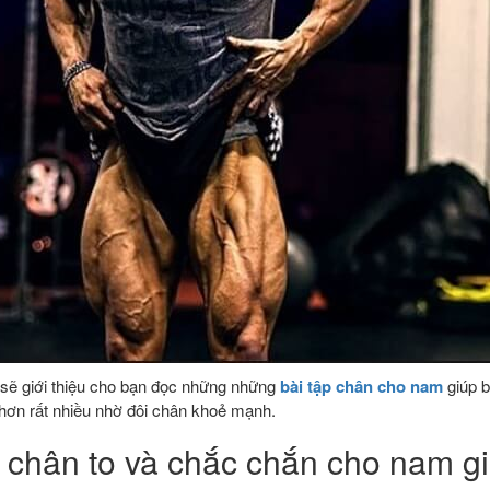
 sẽ giới thiệu cho bạn đọc những những
bài tập chân cho nam
giúp b
 hơn rất nhiều nhờ đôi chân khoẻ mạnh.
p chân to và chắc chắn cho nam gi