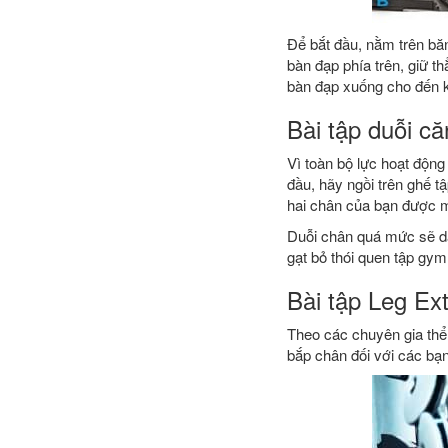
Để bắt đầu, nằm trên băn
bàn đạp phía trên, giữ t
bàn đạp xuống cho đến kh
Bài tập duỗi c
Vì toàn bộ lực hoạt độn
đầu, hãy ngồi trên ghế t
hai chân của bạn được mở
Duỗi chân quá mức sẽ dẫ
gạt bỏ thói quen tập gym
Bài tập Leg Ex
Theo các chuyên gia thể 
bắp chân đối với các bạn