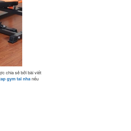
c chia sẻ bởi bài viết
tap gym tai nha
nếu