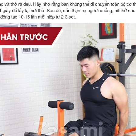
 vào và thở ra đều. Hãy nhớ rằng bạn không thể di chuyển toàn bộ cơ th
 giây để lấy lại hơi thở. Sau đó, cẩn thận hạ người xuống, hít thở sâ
động tác 10-15 lần mỗi hiệp từ 2-3 set.