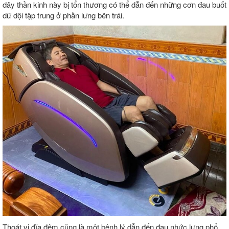
dây thần kinh này bị tổn thương có thể dẫn đến những cơn đau buốt
dữ dội tập trung ở phần lưng bên trái.
Thoát vị đĩa đệm cũng là một bệnh lý dẫn đến đau nhức lưng phổ