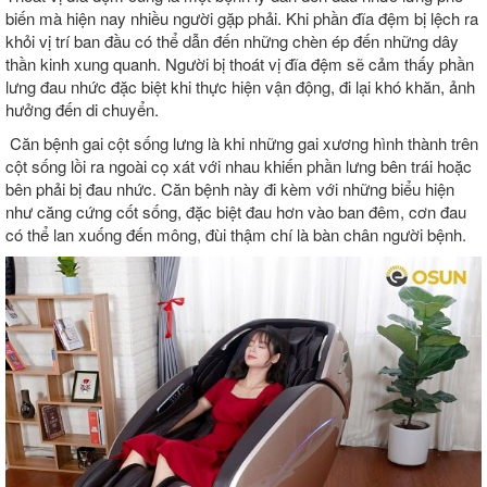
biến mà hiện nay nhiều người gặp phải. Khi phần đĩa đệm bị lệch ra
khỏi vị trí ban đầu có thể dẫn đến những chèn ép đến những dây
thần kinh xung quanh. Người bị thoát vị đĩa đệm sẽ cảm thấy phần
lưng đau nhức đặc biệt khi thực hiện vận động, đi lại khó khăn, ảnh
hưởng đến di chuyển.
Căn bệnh gai cột sống lưng là khi những gai xương hình thành trên
cột sống lồi ra ngoài cọ xát với nhau khiến phần lưng bên trái hoặc
bên phải bị đau nhức. Căn bệnh này đi kèm với những biểu hiện
như căng cứng cốt sống, đặc biệt đau hơn vào ban đêm, cơn đau
có thể lan xuống đến mông, đùi thậm chí là bàn chân người bệnh.