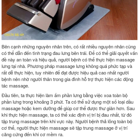
Bên cạnh những nguyên nhân trên, có rất nhiều nguyên nhân cũng
có thể dẫn đến tình trạng đau lưng bên trái. Để có thể giải quyết vấn
đề này an toàn và hiệu quả, người bệnh có thể thực hiện massage
lưng tại nhà. Phương pháp massage lưng không quá phức tạp và
rất dễ thực hiện, tuy nhiên để đạt được hiệu quả cao nhất người
bệnh nên nhờ người thân trong gia đình hỗ trợ thực hiện các động
tác massage.
Đầu tiên, ta thực hiện làm ấm phần lưng bằng việc xoa toàn bộ
phần lưng trong khoảng 3 phút. Ta có thể sử dụng một số loại dầu
massage hoặc kem dưỡng để giúp cơ thể được thư giãn hơn. Sau
khi thực hiện massage, ta có thể xác định vị trí bị đau nhất, từ đó
tập trung massage trên khi vực này. Người bệnh thả lỏng toàn bộ
cơ thể, người thực hiện massage sẽ tập trung massage ở vị trí
căng cứng đến khi cơ mềm ra.