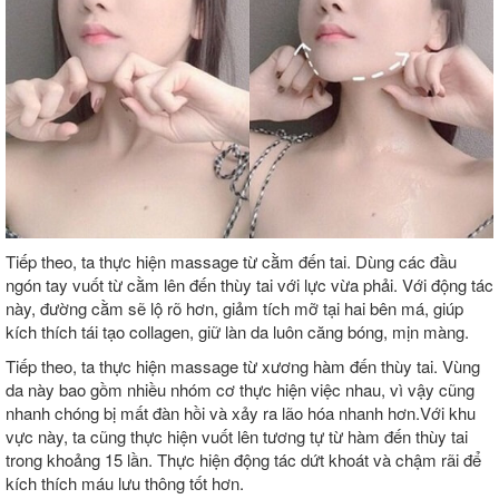
Tiếp theo, ta thực hiện massage từ cằm đến tai. Dùng các đầu
ngón tay vuốt từ cằm lên đến thùy tai với lực vừa phải. Với động tác
này, đường cằm sẽ lộ rõ hơn, giảm tích mỡ tại hai bên má, giúp
kích thích tái tạo collagen, giữ làn da luôn căng bóng, mịn màng.
Tiếp theo, ta thực hiện massage từ xương hàm đến thùy tai. Vùng
da này bao gồm nhiều nhóm cơ thực hiện việc nhau, vì vậy cũng
nhanh chóng bị mất đàn hồi và xảy ra lão hóa nhanh hơn.Với khu
vực này, ta cũng thực hiện vuốt lên tương tự từ hàm đến thùy tai
trong khoảng 15 lần. Thực hiện động tác dứt khoát và chậm rãi để
kích thích máu lưu thông tốt hơn.