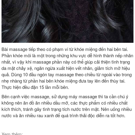
Bài massage tiếp theo có phạm vi từ khóe miệng đến hai bên tai.
Phần khóe môi là một trong những khu vực dễ hình thành nếp nhăn
nhất, vì vậy khi massage phần này có thể giúp cải thiện tình trạng
da mặt chảy xệ, ngăn ngừa xuất hiện vết nhăn, giảm tích mỡ hiệu
quả. Dùng 10 đầu ngón tay massage theo chiều từ ngoài vào trong
nhẹ nhàng từ phần hai bên khóe miệng đưa tay lên đến thùy tai.
Thực hiện đều đặn 15 lần mỗi bên.
Bên cạnh việc massage, sử dụng máy massage thì ta cần chú ý
không nên ăn đồ ăn nhiều dầu mỡ, các thực phẩm có nhiều chất
kích thích, tránh gây tình trạng tích nước trên mặt. Nên uống nhiều
nước và ăn nhiều rau xanh để quá trình thải độc diễn ra tốt hơn.
Xem thêm: