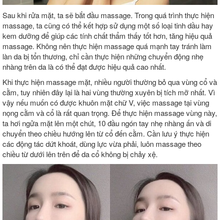
Sau khi rửa mặt, ta sẽ bắt đầu massage. Trong quá trình thực hiện
massage, ta cũng có thể kết hợp sử dụng một số loại tinh dầu hay
kem dưỡng để giúp các tính chất thẩm thấy tốt hơn, tăng hiệu quả
massage. Không nên thực hiện massage quá mạnh tay tránh làm
làn da bị tổn thương, chỉ cần thực hiện những chuyển động nhẹ
nhàng trên da là có thể đạt được hiệu quả cao nhất.
Khi thực hiện massage mặt, nhiều người thường bỏ qua vùng cổ và
cằm, tuy nhiên đây lại là hai vùng thường xuyên bị tích mỡ nhất. Vì
vậy nếu muốn có được khuôn mặt chữ V, việc massage tại vùng
nọng cằm và cổ là rất quan trọng. Để thực hiện massage vùng này,
ta hơi ngửa mặt lên một chút, 10 đầu ngón tay nhẹ nhàng ấn và di
chuyển theo chiều hướng lên từ cổ đến cằm. Cần lưu ý thực hiện
các động tác dứt khoát, dùng lực vừa phải, luôn massage theo
chiều từ dưới lên trên để da cổ không bị chảy xệ.