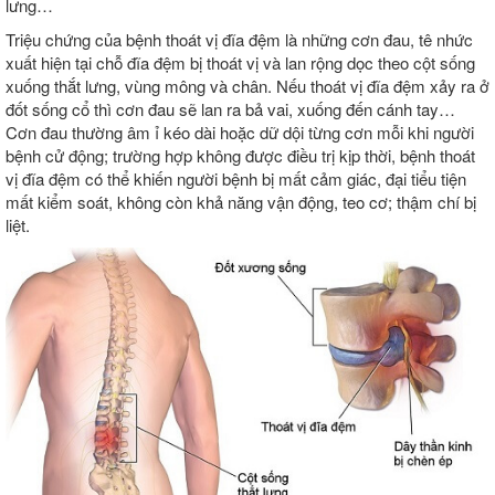
lưng…
Triệu chứng của bệnh thoát vị đĩa đệm là những cơn đau, tê nhức
xuất hiện tại chỗ đĩa đệm bị thoát vị và lan rộng dọc theo cột sống
xuống thắt lưng, vùng mông và chân. Nếu thoát vị đĩa đệm xảy ra ở
đốt sống cổ thì cơn đau sẽ lan ra bả vai, xuống đến cánh tay…
Cơn đau thường âm ỉ kéo dài hoặc dữ dội từng cơn mỗi khi người
bệnh cử động; trường hợp không được điều trị kịp thời, bệnh thoát
vị đĩa đệm có thể khiến người bệnh bị mất cảm giác, đại tiểu tiện
mất kiểm soát, không còn khả năng vận động, teo cơ; thậm chí bị
liệt.