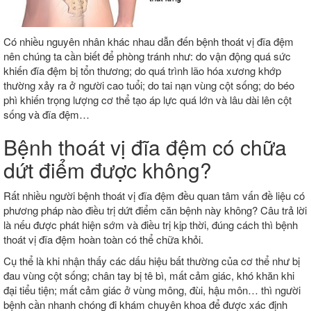
Có nhiều nguyên nhân khác nhau dẫn đến bệnh thoát vị đĩa đệm
nên chúng ta cần biết để phòng tránh như: do vận động quá sức
khiến đĩa đệm bị tổn thương; do quá trình lão hóa xương khớp
thường xảy ra ở người cao tuổi; do tai nạn vùng cột sống; do béo
phì khiến trọng lượng cơ thể tạo áp lực quá lớn và lâu dài lên cột
sống và đĩa đệm…
Bệnh thoát vị đĩa đệm có chữa
dứt điểm được không?
Rất nhiều người bệnh thoát vị đĩa đệm đều quan tâm vấn đề liệu có
phương pháp nào điều trị dứt điểm căn bệnh này không? Câu trả lời
là nếu được phát hiện sớm và điều trị kịp thời, đúng cách thì bệnh
thoát vị đĩa đệm hoàn toàn có thể chữa khỏi.
Cụ thể là khi nhận thấy các dấu hiệu bất thường của cơ thể như bị
đau vùng cột sống; chân tay bị tê bì, mất cảm giác, khó khăn khi
đại tiểu tiện; mất cảm giác ở vùng mông, đùi, hậu môn… thì người
bệnh cần nhanh chóng đi khám chuyên khoa để được xác định