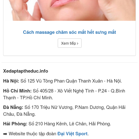
Cách massage chăm sóc mắt hết sưng mắt
Xem tiếp
Xedaptaptheduc.info
Hà Nội:
Số 125 Vũ Tông Phan Quận Thanh Xuân - Hà Nội.
Hồ Chí Minh:
Số 405/28 - Xô Viết Nghệ Tĩnh - P.24 - Q.Bình
Thạnh - TP.Hồ Chí Minh.
Đà Nẵng:
Số 170 Triệu Nữ Vương, P.Nam Dương, Quận Hải
Châu, Đà Nẵng.
Hải Phòng:
Số 210 Hàng Kênh, Lê Chân, Hải Phòng.
➡️ Website thuộc tập đoàn
Đại Việt Sport
.