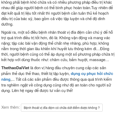
không phải bệnh khó chữa và có nhiều phương pháp điều trị khác
nhau để giúp người bệnh có thể bình phục hoàn toàn.Tuy nhiên để
đạt kết quả trị liệu tốt nhất thì người bệnh cần tuân thủ kế hoạch
điều trị của bác sỹ, bao gồm cả việc tập luyện và chế độ dinh
dưỡng.
Ngoài ra, một số điều bệnh nhân thoát vị đĩa đệm cần chú ý để hỗ
trợ quá trình điều trị tốt hơn, đó là: Không vận động và mang vác
nặng; tập các bài vận động thể chất nhẹ nhàng, phù hợp; không
nằm trong thời gian lâu khiến khí huyết lưu thông kém đi…Đồng
thời, người bệnh cũng có thể áp dụng một số phương pháp chữa trị
kết hợp với dùng thuốc như: châm cứu, bấm huyệt, massage…
ThethaoDaiViet
là đon vị hàng đầu chuyên cung cấp các sản
phẩm thể dục thể thao, thiết bị tập luyện,
dụng cụ phục hồi chức
năng
,... Tất cả các sản phẩm đều được thông qua quá trình kiểm
tra nghiêm ngặt về công dụng cũng như độ an toàn cho người sử
dụng. Liên hệ ngay để được tư vấn cụ thể!
Xem thêm:
Bệnh thoát vị đĩa đệm có chữa dứt điểm được không ?