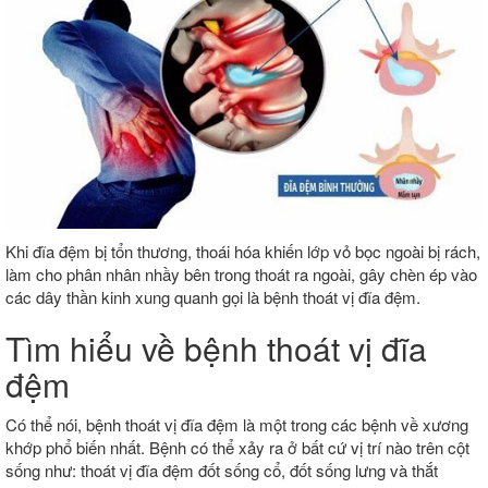
Khi đĩa đệm bị tổn thương, thoái hóa khiến lớp vỏ bọc ngoài bị rách,
làm cho phân nhân nhầy bên trong thoát ra ngoài, gây chèn ép vào
các dây thần kinh xung quanh gọi là bệnh thoát vị đĩa đệm.
Tìm hiểu về bệnh thoát vị đĩa
đệm
Có thể nói, bệnh thoát vị đĩa đệm là một trong các bệnh về xương
khớp phổ biến nhất. Bệnh có thể xảy ra ở bất cứ vị trí nào trên cột
sống như: thoát vị đĩa đệm đốt sống cổ, đốt sống lưng và thắt