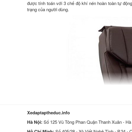
được tính toán với 3 chế độ khí nén hoàn toàn tự độn
trạng của người dùng.
Xedaptaptheduc.info
Hà Nội:
Số 125 Vũ Tông Phan Quận Thanh Xuân - Hà 
Hồ Chí Minh:
Số 405/28 - Xô Viết Nghệ Tĩnh - P.24 - 