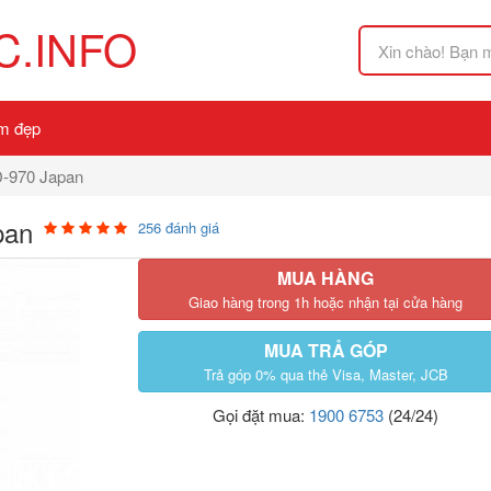
.INFO
m đẹp
D-970 Japan
pan
256 đánh giá
MUA HÀNG
Giao hàng trong 1h hoặc nhận tại cửa hàng
MUA TRẢ GÓP
Trả góp 0% qua thẻ Visa, Master, JCB
Gọi đặt mua:
1900 6753
(24/24)