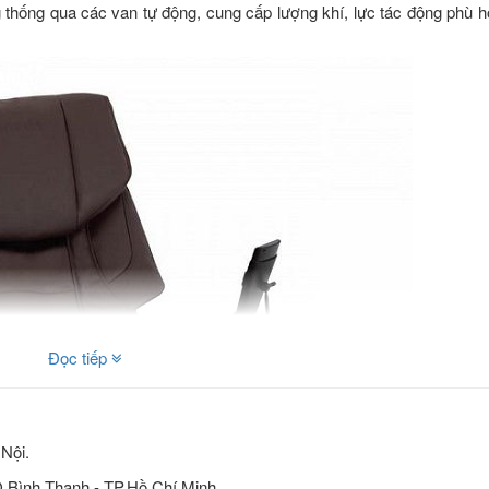
g thống qua các van tự động, cung cấp lượng khí, lực tác động phù h
Đọc tiếp
Nội.
Q.Bình Thạnh - TP.Hồ Chí Minh.