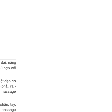
 đại, năng
hù hợp với
yệt đạo cơ
phải, ra -
m massage
chân, tay,
hí massage