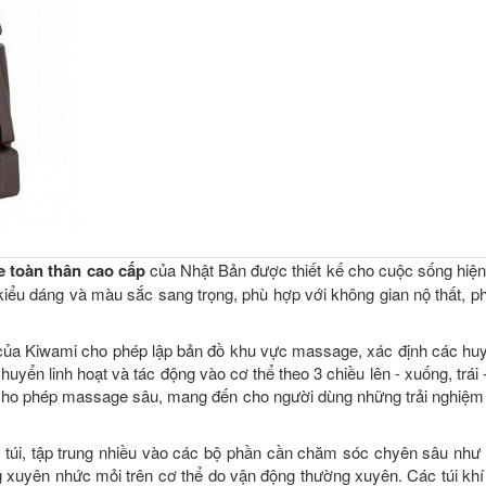
 toàn thân cao cấp
của Nhật Bản được thiết kế cho cuộc sống hiện
kiểu dáng và màu sắc sang trọng, phù hợp với không gian nộ thất, p
của Kiwami cho phép lập bản đồ khu vực massage, xác định các hu
yển linh hoạt và tác động vào cơ thể theo 3 chiều lên - xuống, trái - 
 cho phép massage sâu, mang đến cho người dùng những trải nghiệ
4 túi, tập trung nhiều vào các bộ phần cần chăm sóc chyên sâu như 
ường xuyên nhức mỏi trên cơ thể do vận động thường xuyên. Các túi k